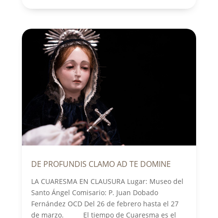
DE PROFUNDIS CLAMO AD TE DOMINE
LA CUARESMA EN CLAUSURA Lugar: Museo del
Santo Ángel Comisario: P. Juan Dobado
Fernández OCD Del 26 de febrero hasta el 27
de marzo. El tiempo de Cuaresma es el