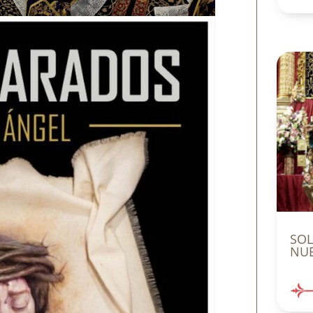
SO
NUE