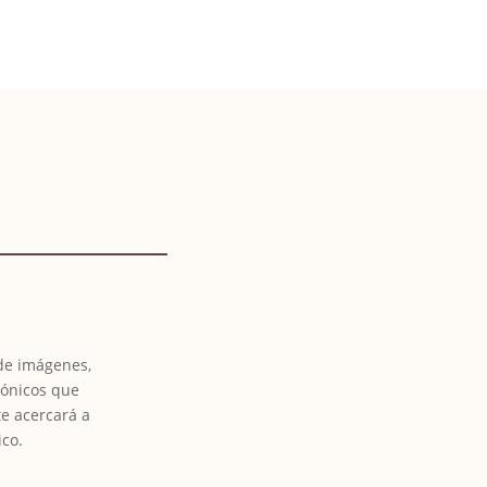
 de imágenes,
tónicos que
te acercará a
ico.