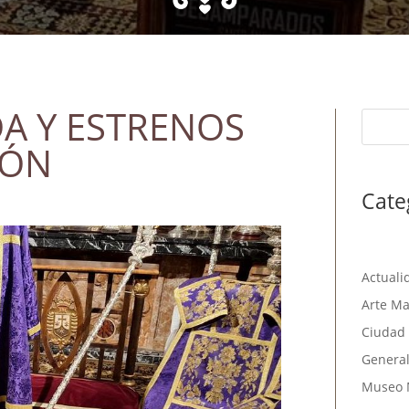
DA Y ESTRENOS
IÓN
Cate
Actuali
Arte Ma
Ciudad 
Genera
Museo 