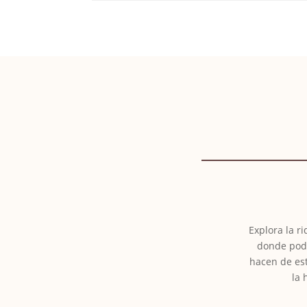
Explora la r
donde podr
hacen de est
la 