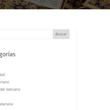
Buscar
gorías
dad
riano
del Vaticano
l
Mariano