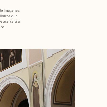
 de imágenes,
tónicos que
te acercará a
ico.