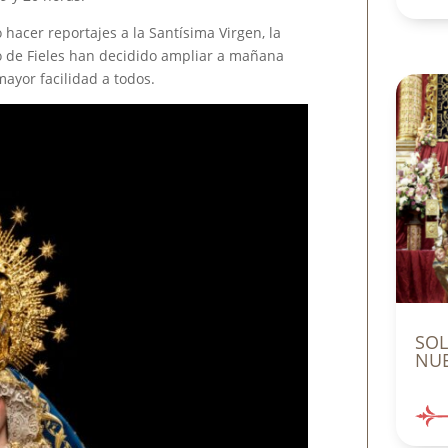
hacer reportajes a la Santísima Virgen, la
 de Fieles han decidido ampliar a mañana
ayor facilidad a todos.
SO
NUE