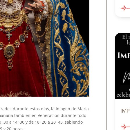
frades durante estos días, la Imagen de María
IMP
 mañana también en Veneración durante todo
10´30 a 14´30 y de 18´20 a 20´45, sabiendo
19 y 20 horas.