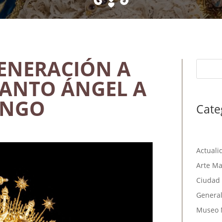
VENERACIÓN A
SANTO ÁNGEL A
INGO
Cate
Actuali
Arte Ma
Ciudad 
Genera
Museo 