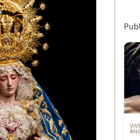
Publ
VIV
ÁN