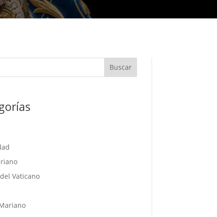
Buscar
gorías
dad
riano
del Vaticano
l
Mariano