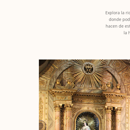
Explora la r
donde podr
hacen de est
la 