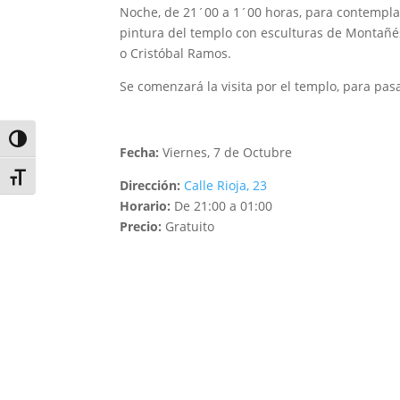
Noche, de 21´00 a 1´00 horas, para contemplar
pintura del templo con esculturas de Montañés
o Cristóbal Ramos.
Se comenzará la visita por el templo, para pa
Alternar alto contraste
Fecha:
Viernes, 7 de Octubre
Alternar tamaño de letra
Dirección:
Calle Rioja, 23
Horario:
De 21:00 a 01:00
Precio:
Gratuito