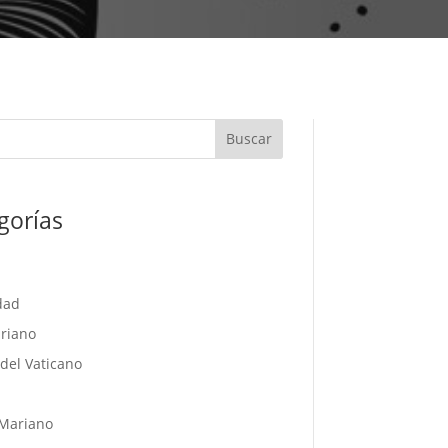
Buscar
gorías
dad
riano
del Vaticano
l
Mariano