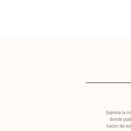
Explora la r
donde podr
hacen de est