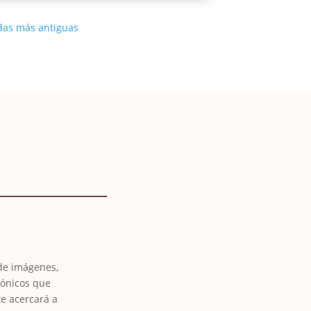
das más antiguas
 de imágenes,
tónicos que
te acercará a