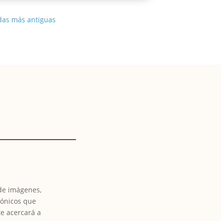
das más antiguas
 de imágenes,
tónicos que
te acercará a