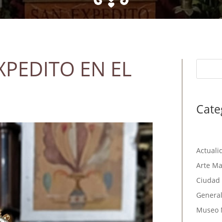
XPEDITO EN EL
Cate
Actuali
Arte Ma
Ciudad 
Genera
Museo 