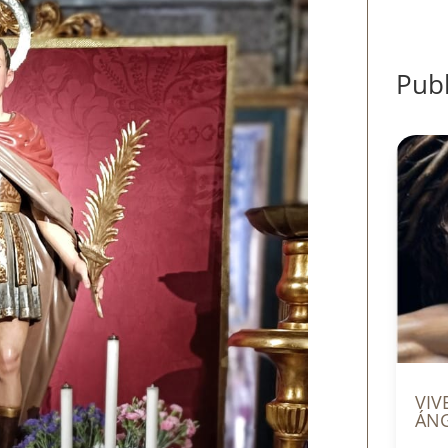
Publ
VIV
ÁN