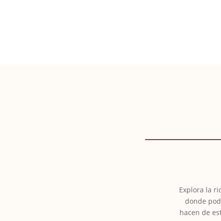
Explora la r
donde podr
hacen de est