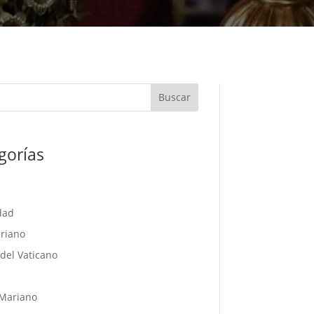
Buscar
gorías
dad
riano
del Vaticano
l
Mariano