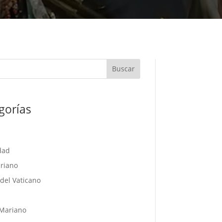
Buscar
gorías
dad
riano
del Vaticano
l
Mariano