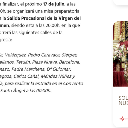
SO
NUE