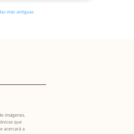
das más antiguas
 de imágenes,
tónicos que
te acercará a