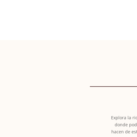
Explora la r
donde podr
hacen de est