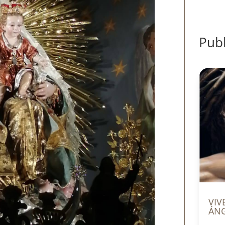
Publ
VIV
ÁN