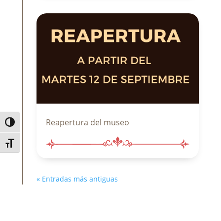
Reapertura del museo
Alternar alto contraste
Alternar tamaño de letra
« Entradas más antiguas