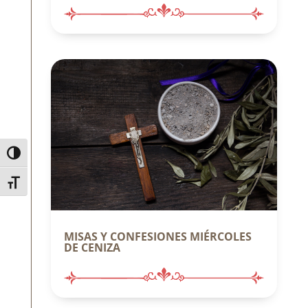
Alternar alto contraste
Alternar tamaño de letra
MISAS Y CONFESIONES MIÉRCOLES
DE CENIZA