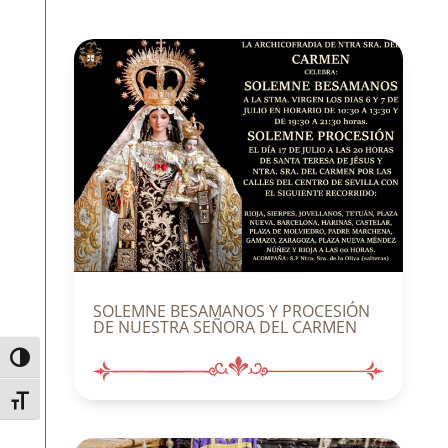
SOLEMNE BESAMANOS Y PROCESIÓN
DE NUESTRA SEÑORA DEL CARMEN
Alternar alto contraste
Alternar tamaño de letra